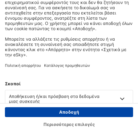
Copyright © eSky.gr. Με την επιφύλαξη παντός νομίμου δικαιώματος.