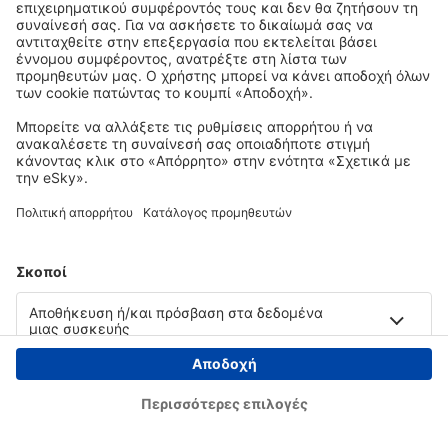
Copyright © eSky.gr. Με την επιφύλαξη παντός νομίμου δικαιώματος.