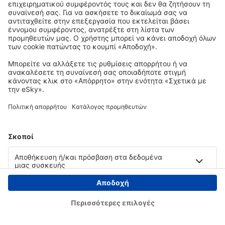
Copyright © eSky.gr. Με την επιφύλαξη παντός νομίμου δικαιώματος.