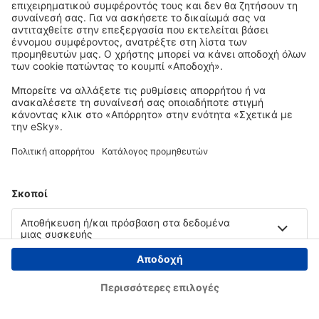
Copyright © eSky.gr. Με την επιφύλαξη παντός νομίμου δικαιώματος.