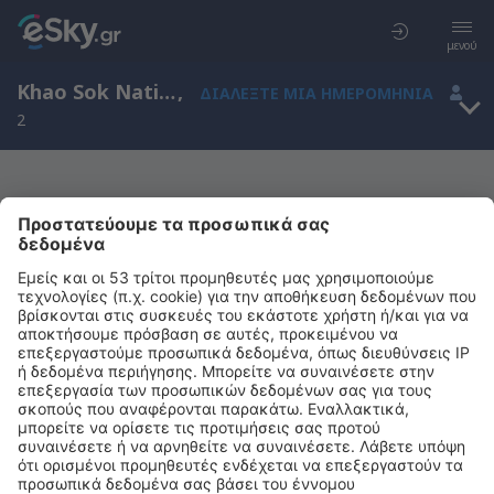
μενού
Khao Sok National Park, Surat Thani, Ταϊλάνδη
,
ΔΙΑΛΈΞΤΕ ΜΙΑ ΗΜΕΡΟΜΗΝΊΑ
2
Μας συγχωρείτε, δεν υπάρχουν
αποτελέσματα για την αναζήτησή σας
Προσπαθήστε να κάνετε αναζήτηση με διαφορετικά κριτήρια