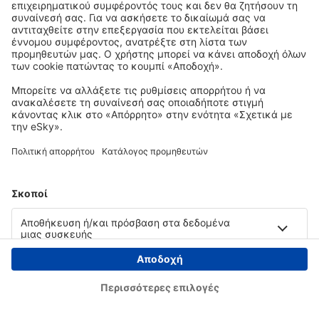
Copyright © eSky.gr. Με την επιφύλαξη παντός νομίμου δικαιώματος.