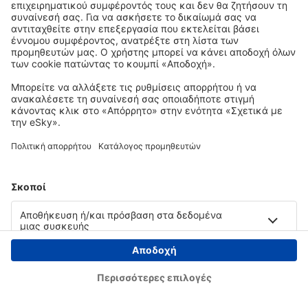
Copyright © eSky.gr. Με την επιφύλαξη παντός νομίμου δικαιώματος.