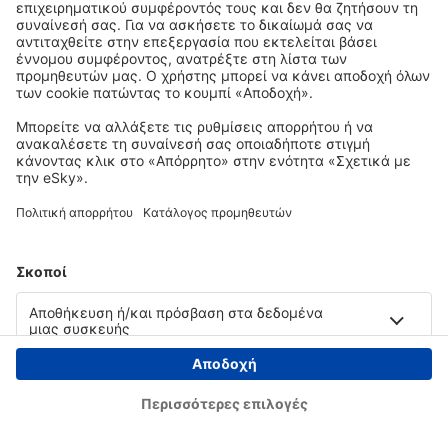
Copyright © eSky.gr. Με την επιφύλαξη παντός νομίμου δικαιώματος.