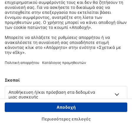
Copyright © eSky.gr. Με την επιφύλαξη παντός νομίμου δικαιώματος.