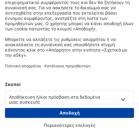
Copyright © eSky.gr. Με την επιφύλαξη παντός νομίμου δικαιώματος.