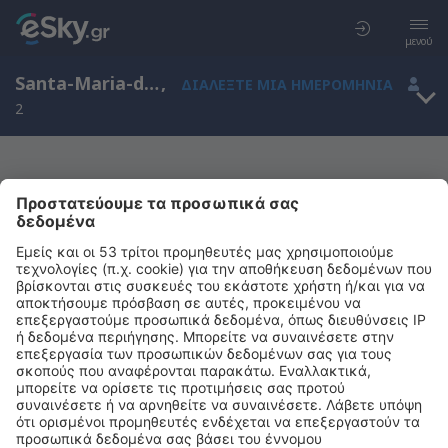
μενού
Santa-Maria-di-Lota, Κορσική, Γαλλία
,
ΔΙΑΛΈΞΤΕ ΜΙΑ ΗΜΕΡΟΜΗΝΊΑ
2
Μας συγχωρείτε, δεν υπάρχουν
αποτελέσματα για την αναζήτησή σας
Προσπαθήστε να κάνετε αναζήτηση με διαφορετικά κριτήρια