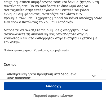
Copyright © eSky.gr. Με την επιφύλαξη παντός νομίμου δικαιώματος.