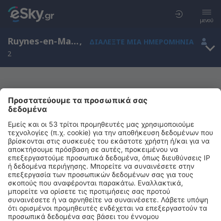
μενού
Ruynes-en-Margeride, Οβέρν, Γαλλία
,
ΔΙΑΛΈΞΤΕ ΜΙΑ ΗΜΕΡΟΜΗΝΊΑ
2
Μας συγχωρείτε, δεν υπάρχουν
αποτελέσματα για την αναζήτησή σας
Προσπαθήστε να κάνετε αναζήτηση με διαφορετικά κριτήρια