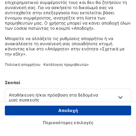
Copyright © eSky.gr. Με την επιφύλαξη παντός νομίμου δικαιώματος.