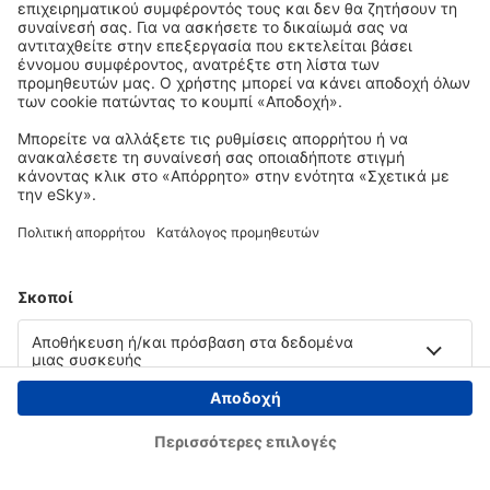
Copyright © eSky.gr. Με την επιφύλαξη παντός νομίμου δικαιώματος.