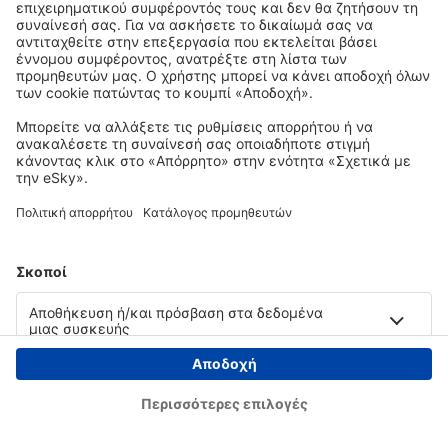
Copyright © eSky.gr. Με την επιφύλαξη παντός νομίμου δικαιώματος.