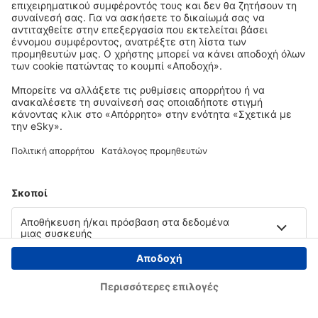
Copyright © eSky.gr. Με την επιφύλαξη παντός νομίμου δικαιώματος.