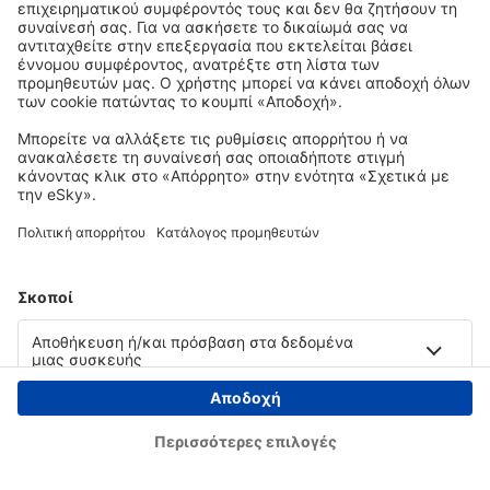
Copyright © eSky.gr. Με την επιφύλαξη παντός νομίμου δικαιώματος.