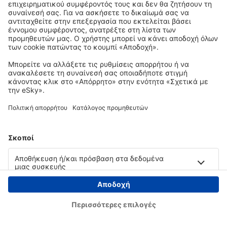
Copyright © eSky.gr. Με την επιφύλαξη παντός νομίμου δικαιώματος.