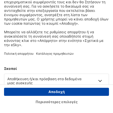
Copyright © eSky.gr. Με την επιφύλαξη παντός νομίμου δικαιώματος.