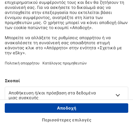
Copyright © eSky.gr. Με την επιφύλαξη παντός νομίμου δικαιώματος.