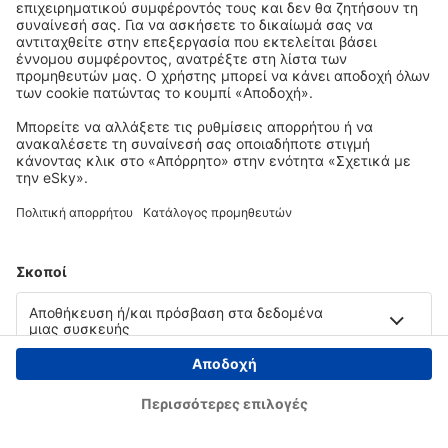
Copyright © eSky.gr. Με την επιφύλαξη παντός νομίμου δικαιώματος.