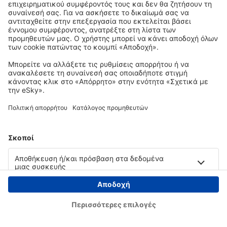
Copyright © eSky.gr. Με την επιφύλαξη παντός νομίμου δικαιώματος.