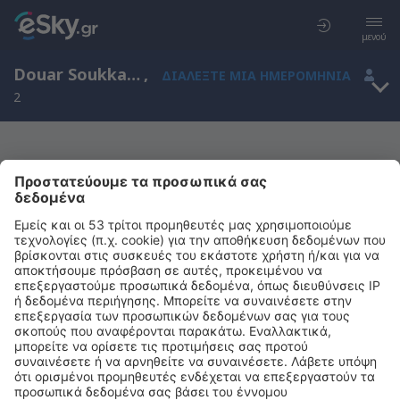
μενού
Douar Soukkane, Marrakech-Tensift-Al Haouz, Μαρόκο
,
ΔΙΑΛΈΞΤΕ ΜΙΑ ΗΜΕΡΟΜΗΝΊΑ
2
Μας συγχωρείτε, δεν υπάρχουν
αποτελέσματα για την αναζήτησή σας
Προσπαθήστε να κάνετε αναζήτηση με διαφορετικά κριτήρια