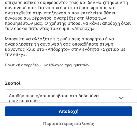
Copyright © eSky.gr. Με την επιφύλαξη παντός νομίμου δικαιώματος.