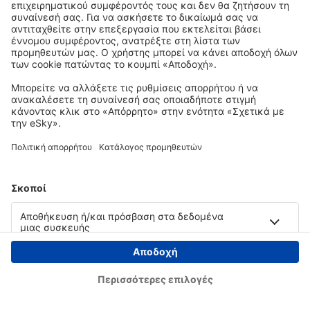
Copyright © eSky.gr. Με την επιφύλαξη παντός νομίμου δικαιώματος.