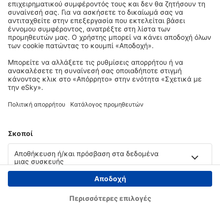
Copyright © eSky.gr. Με την επιφύλαξη παντός νομίμου δικαιώματος.