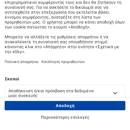
Copyright © eSky.gr. Με την επιφύλαξη παντός νομίμου δικαιώματος.