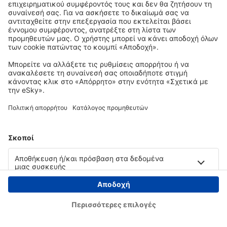
Copyright © eSky.gr. Με την επιφύλαξη παντός νομίμου δικαιώματος.