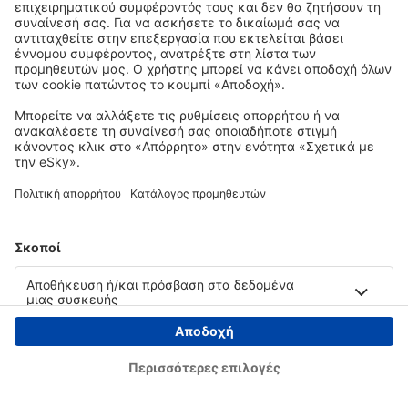
Copyright © eSky.gr. Με την επιφύλαξη παντός νομίμου δικαιώματος.