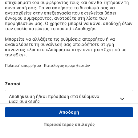
Copyright © eSky.gr. Με την επιφύλαξη παντός νομίμου δικαιώματος.