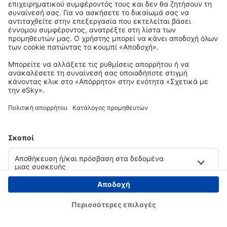
Copyright © eSky.gr. Με την επιφύλαξη παντός νομίμου δικαιώματος.