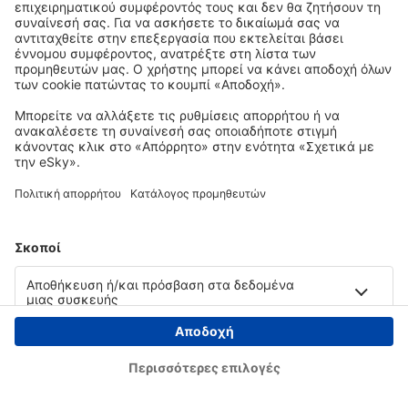
Copyright © eSky.gr. Με την επιφύλαξη παντός νομίμου δικαιώματος.