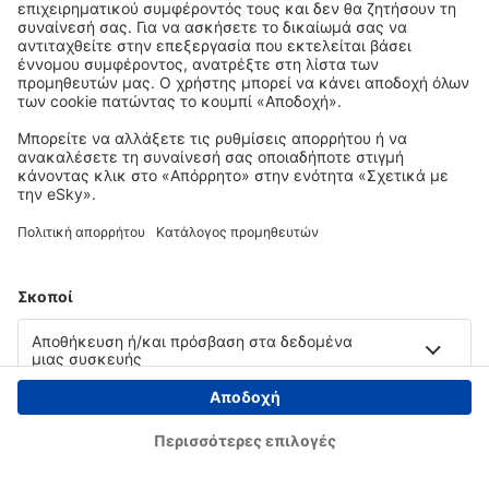
Copyright © eSky.gr. Με την επιφύλαξη παντός νομίμου δικαιώματος.