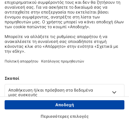
Copyright © eSky.gr. Με την επιφύλαξη παντός νομίμου δικαιώματος.