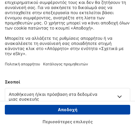
Copyright © eSky.gr. Με την επιφύλαξη παντός νομίμου δικαιώματος.