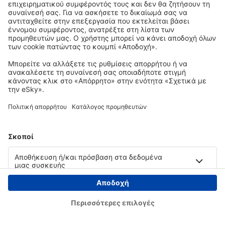
Copyright © eSky.gr. Με την επιφύλαξη παντός νομίμου δικαιώματος.