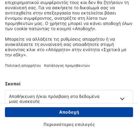
Copyright © eSky.gr. Με την επιφύλαξη παντός νομίμου δικαιώματος.