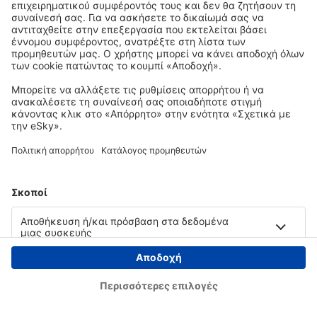
Copyright © eSky.gr. Με την επιφύλαξη παντός νομίμου δικαιώματος.