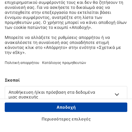
Copyright © eSky.gr. Με την επιφύλαξη παντός νομίμου δικαιώματος.