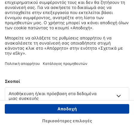
Copyright © eSky.gr. Με την επιφύλαξη παντός νομίμου δικαιώματος.