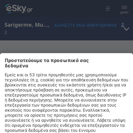
μενού
Sarigerme, Mugla, Τουρκία
,
ΔΙΑΛΈΞΤΕ ΜΙΑ ΗΜΕΡΟΜΗΝΊΑ
2
Μας συγχωρείτε, δεν υπάρχουν
αποτελέσματα για την αναζήτησή σας
Προσπαθήστε να κάνετε αναζήτηση με διαφορετικά κριτήρια