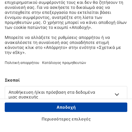
Copyright © eSky.gr. Με την επιφύλαξη παντός νομίμου δικαιώματος.