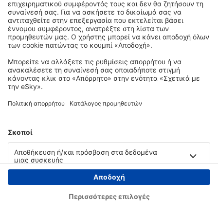
Copyright © eSky.gr. Με την επιφύλαξη παντός νομίμου δικαιώματος.