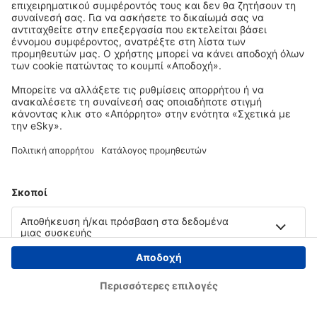
Copyright © eSky.gr. Με την επιφύλαξη παντός νομίμου δικαιώματος.