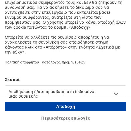
Copyright © eSky.gr. Με την επιφύλαξη παντός νομίμου δικαιώματος.