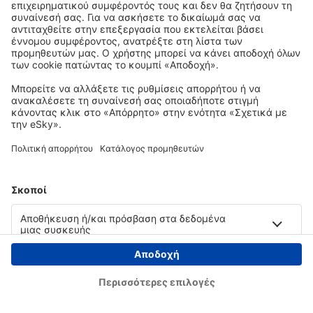
Copyright © eSky.gr. Με την επιφύλαξη παντός νομίμου δικαιώματος.