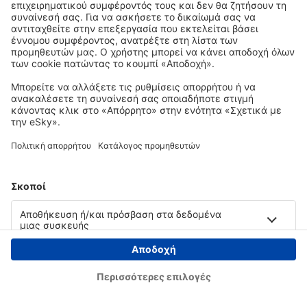
Copyright © eSky.gr. Με την επιφύλαξη παντός νομίμου δικαιώματος.