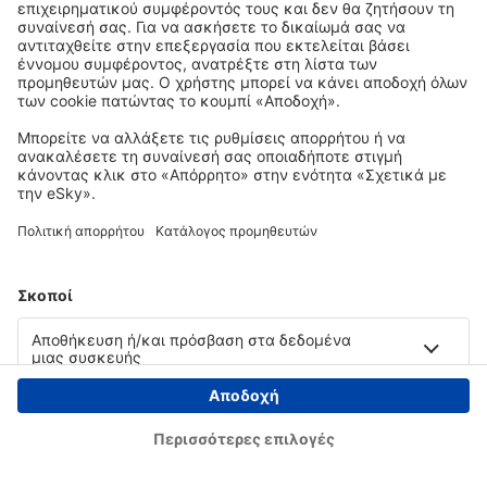
Copyright © eSky.gr. Με την επιφύλαξη παντός νομίμου δικαιώματος.