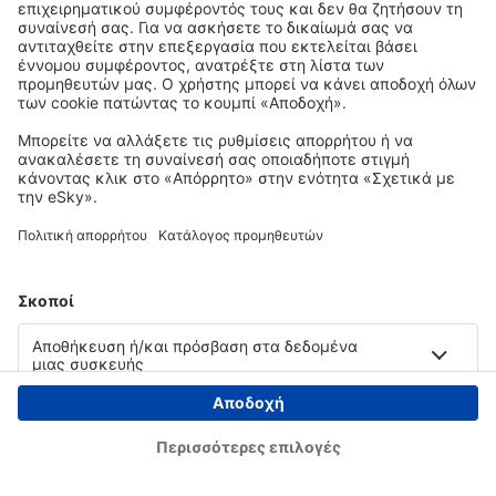
Copyright © eSky.gr. Με την επιφύλαξη παντός νομίμου δικαιώματος.