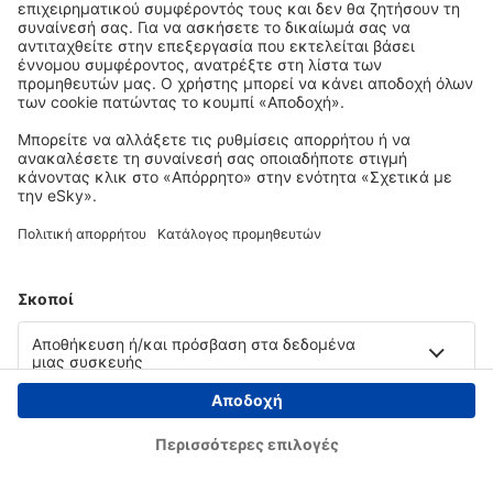
Copyright © eSky.gr. Με την επιφύλαξη παντός νομίμου δικαιώματος.