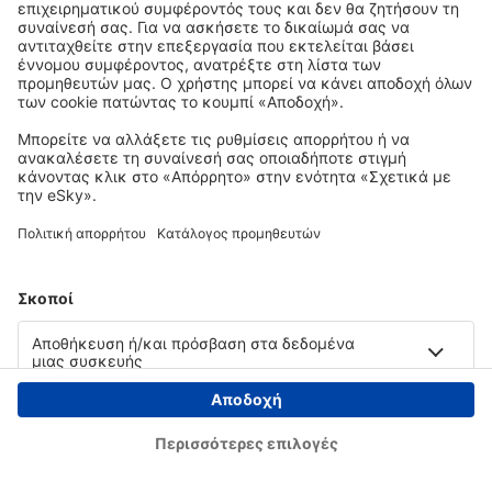
Copyright © eSky.gr. Με την επιφύλαξη παντός νομίμου δικαιώματος.