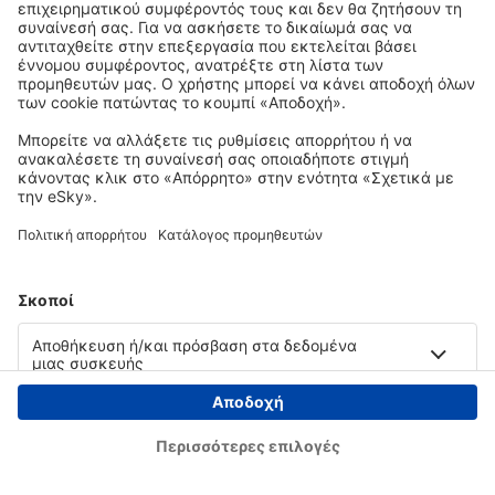
Copyright © eSky.gr. Με την επιφύλαξη παντός νομίμου δικαιώματος.