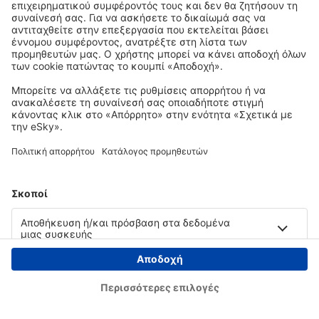
Copyright © eSky.gr. Με την επιφύλαξη παντός νομίμου δικαιώματος.