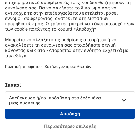
Copyright © eSky.gr. Με την επιφύλαξη παντός νομίμου δικαιώματος.